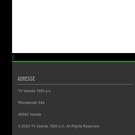
[]
ADRESSE
TV Voerde 1920 e.v.
Rönskenstr. 54a
46562 Voerde
© 2020 TV Voerde 1920 e.V.. All Rights Reserved.