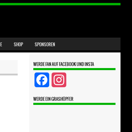
E
SHOP
SPONSOREN
WERDE FAN AUF FACEBOOK UND INSTA
F
I
a
n
WERDE EIN GRASHÜPFER
c
s
e
t