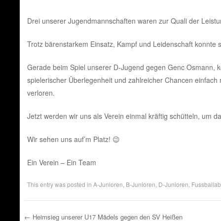
o
p
r
Drei unserer Jugendmannschaften waren zur Quali der Leistu
k
p
Trotz bärenstarkem Einsatz, Kampf und Leidenschaft konnte si
Gerade beim Spiel unserer D-Jugend gegen Genc Osmann, kön
spielerischer Überlegenheit und zahlreicher Chancen einfach ni
verloren.
Jetzt werden wir uns als Verein einmal kräftig schütteln, um
Wir sehen uns auf’m Platz! 😉
Ein Verein – Ein Team
This entry was posted in
A-Junioren
,
B-Junioren
,
D-Junioren
,
Fussballab
←
Heimsieg unserer U17 Mädels gegen den SV Heißen